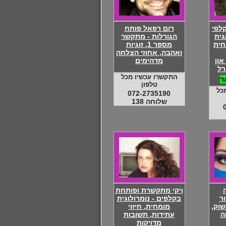
לפי
רום רפאל פותח
גית
הגורלות - מתקשר
חית
מספר 1, זוגיות
ואהבה, אחוזי הצלחה
און
מדהימים
רל
התקשרו עכשיו מכל
ד
טלפון
כל
072-2735190
שלוחה 138
ויקי מתקשרת ופותחת
ר
בקלפים - נומרולוגית
וק,
מומחית, חיזוי
ה
עתידות, תשובות
מדויקות