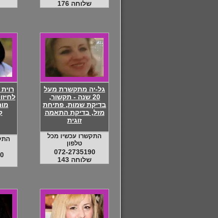
שלוחה 176
גל-יה מתקשרת מעל
רוית 
20 שנה - תקשור,
לחיזו
בדיקת שמות, פתיחת
מומ
מזל, בדיקת התאמה
ק
זוגית
התקשרו עכשיו מכל
התק
טלפון
072-2735190
0
שלוחה 143