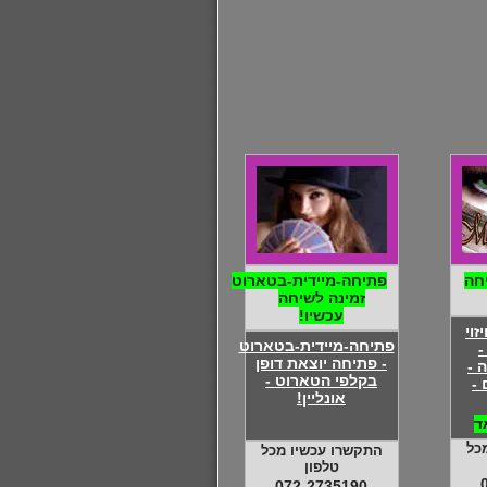
חה
פתיחה-מיידית-בטארוט
זמינה לשיחה
עכשיו!
זוי
פתיחה-מיידית-בטארוט
-
- פתיחה יוצאת דופן
 -
בקלפי הטארוט -
-
אונליין!
ד
כל
התקשרו עכשיו מכל
טלפון
072-2735190