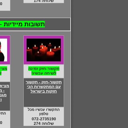
שלוחה 174
0
תשובות מיידיות – 24 שעות ביממה – התקשרו 072-2735190 - דיסקרטיות מוח
תקשור-חזק זמינה
מציא
לשיחה עכשיו!
ז
תקשור-חזק - תקשור
מציאת
עם המתקשרות הכי
- מ
חזקות בישראל
מגנ
ו
התקשרו עכשיו מכל
התק
טלפון
072-2735190
0
שלוחה 274