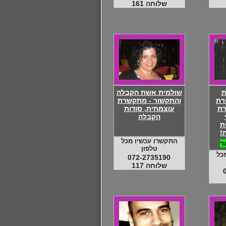
שלוחה 161
ת
שולמית אשת הקבלה
ירת
והתקשור - מתקשרת
רת
עוצמתית, סודות
הקבלה
ת
!
התקשרו עכשיו מכל
ד
טלפון
כל
072-2735190
שלוחה 117