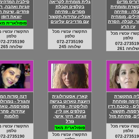
וריס מדיום
גלית מומחית לקריאה
סילביה המדהימה
שרת ומומחית
בקלפים וקבלת
זוגיות ואהבה, רי
לה - פתיחה
מסרים - פתיחה
פחדים, שיטת חי
ילים, מומחית
אונליין,עתידות,תקשור
יוצאת דופן
ר, קבלה, הסרת
עם מדריכים עליונים
פופולארית מא
עין הרע
התקשרו עכשיו מכל
התקשרו עכשיו מ
שרו עכשיו מכל
טלפון
טלפון
טלפון
072-2735190
072-2735190
072-273519
שלוחה 245
שלוחה 265
שלוחה 261
יה מתקשרת
קארין אסטרולוגית
דנה סודות המז
הימה ופותחת
ויועצת טארוט בגישה
והגורל - נומרולו
ם - כוכבת רדיו
הוליסטית - פתיחה
מפורסמת, טארו
רסמת, תקשור,
בקלפים און ליין,
עתידות, פתרו
ים, פתיחת מזל
זוגיות, חיזוי אישי,
חלומות
גורל
שרו עכשיו מכל
התקשרו עכשיו מ
פופולארית מאד
טלפון
טלפון
התקשרו עכשיו מכל
072-2735190
072-273519