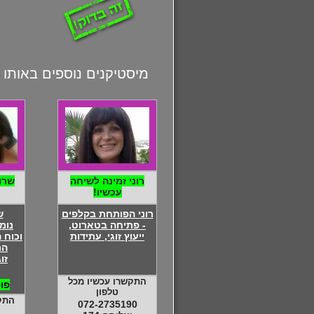
מיסטיקנים נוספים באותו 
רוני זמינה לשיחה
שרו
עכשיו!
רוני הפותחת בקלפים
ש
- פתיחה בטארוט,
נומ
ייעוץ זוגי, עתידות
וכוח 
הת
זו
התקשרו עכשיו מכל
פו
טלפון
התק
072-2735190