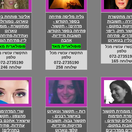
וה מתקשרת
גליה מליסה פתיחה
אלינור פותחת בק
רה - תשובות
בספר הקודש -
טארוט, נומורולו
יקות במקום -
מדהים! - תקשור,
ומתקשרת - מומ
ור חזק, ריפוי
פתיחה בספר הקודש,
טארוט
דרים, פתיחה
תשובות מיידיות,
ועתידות,פתיחה 
נליין בטארוט
אהבה
ליין,פתיחת הגו
פופולארית מאד
פופולארית מא
שרו עכשיו מכל
טלפון
התקשרו עכשיו מכל
התקשרו עכשיו מ
072-273519
טלפון
טלפון
שלוחה 165
072-2735190
072-2735190
שלוחה 258
שלוחה 246
 מומחית תקשור
רות – תקשור וטארוט
שרי המדהימה
סרת חסימות
באישור רבנים -
מהצפון - תקשו
ולים קודמים -
תקשור גבוה, תשובות
שישאיר אתכם בש
ובות במקום,
מדויקות ומיידיות,
עתידות, פתיח
ים ממדריכים
קלפי טארוט
בתהילים!