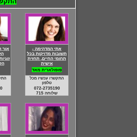
התקשרו
אתי המדהימה -
אור 
תשובות מדויקות בכל
הק
תחומי החיים, תחזית
זוגיות
אישית
הק
פופולארית מאד
התקשרו עכשיו מכל
התק
טלפון
0
072-2735190
שלוחה 715