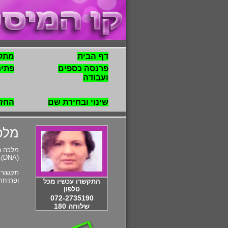
דף הבית
מתק
פרנסה כספים
פתיח
ועבודה
שינוי ובחירת שם
החזר
מלכ
מלכה ה
(DNA), באנרגיות ואותיות. עזרה מיידית בכל תחום - בנושא זוגיות, יחסים בין בני משפחה, קריירה, הצלחה וברכה.
תקשור 
ופתיחת
התקשרו עכשיו מכל
טלפון
072-2735190
שלוחה 180