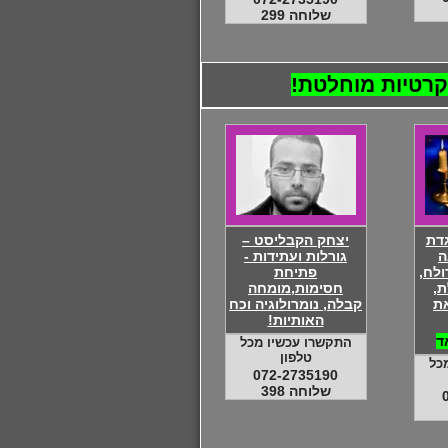
שלוחה 299
גדת
יצחק הקבליסט –
ה
גורלות ועתידות -
ולח,
פתיחת
ת,
חסימות,מומחה
ת
קבלה, נומרולוגיה וכח
האותיות!
ד
התקשרו עכשיו מכל
טלפון
כל
072-2735190
שלוחה 398