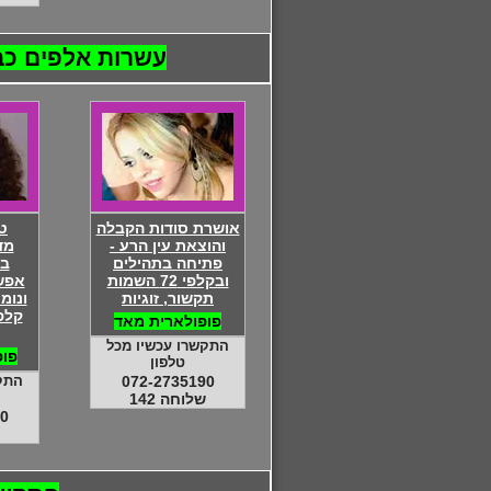
עשרות אלפים כבר
אושרת סודות הקבלה
ט
והוצאת עין הרע -
מד
פתיחה בתהילים
בע
ובקלפי 72 השמות
אפשר
תקשור, זוגיות
ונומ
קלפי
פופולארית מאד
התקשרו עכשיו מכל
פופ
טלפון
072-2735190
התק
שלוחה 142
0