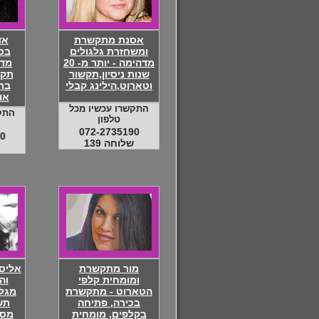
אסנת מתקשרת
אד
ומשחזרת גלגולים
בכי
מדהימה - יותר מ- 20
מדו
שנות ניסיון,תקשור
תקש
וטארוט,הילינג קבלי
בת
או
התקשרו עכשיו מכל
התק
טלפון
072-2735190
0
שלוחה 139
מור מתקשרת
אליס
ומומחית קלפי
וה
הטארוט - מתקשרת
מגלג
בכירה, פתיחה
תש
בקלפים, מומחית
מסר