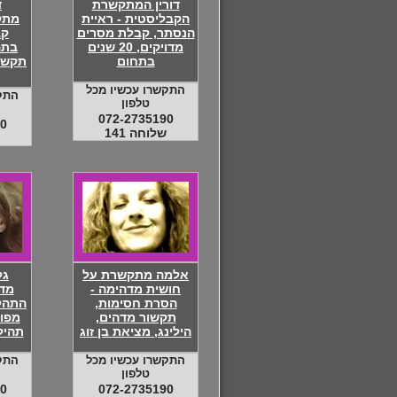
דורין המתקשרת
ד
הקבליסטית - ראיית
מתק
הנסתר, קבלת מסרים
קב
מדויקים, 20 שנים
בתה
בתחום
תקשו
התקשרו עכשיו מכל
התק
טלפון
072-2735190
0
שלוחה 141
אלמה מתקשרת על
גל
חושית מדהימה -
מד
הסרת חסימות,
התהלי
תקשור מדהים,
מפו
הילינג, מציאת בן זוג
תהיל
התקשרו עכשיו מכל
התק
טלפון
0
072-2735190