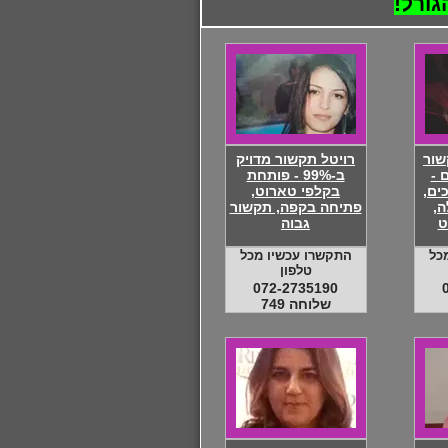
גורל!
שור
רויטל תקשור מדויק
 -
ב-99% - פותחת
ים,
בקלפי טארוט,
,
פתיחה בקפה, תקשור
ט
גבוה
כל
התקשרו עכשיו מכל
טלפון
072-2735190
שלוחה 749