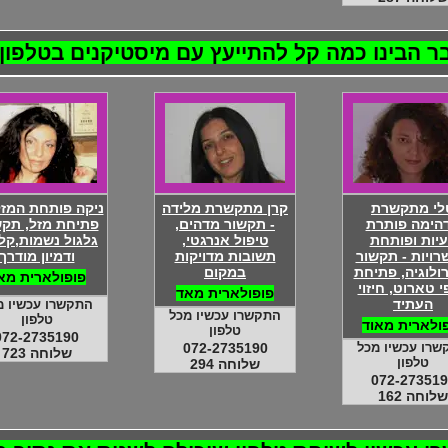
 הבינו כמה קל להתייעץ עם מיסטיקנים בטלפון..
לי מתקשרת
קרן מתקשרת מלידה
ניקה פותחת המזל
הימה פותרת
- תקשור מדהים,
פתיחת מזל, תקש
יות ופותחת
טיפול אנרגטי,
גלגול נשמות,קל
ויות - תקשור
תשובות מדויקות
ודמיון מודרך
רולוגיה, פתיחת
במקום
פופולארית מא
 טארוט, חיזוי
פופולארית מאד
העתיד
התקשרו עכשיו מ
התקשרו עכשיו מכל
טלפון
ולארית מאוד
טלפון
072-2735190
שרו עכשיו מכל
072-2735190
שלוחה 723
טלפון
שלוחה 294
072-273519
שלוחה 162