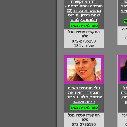
 -
ורד המתקשרת
פוי
הותיקה והמפורסמת -
זוי
מתקשרת בכירה(22
שנות ניסיון),פירוש
חלומות, קלפים
ד
פופולארית מאד
כל
התקשרו עכשיו מכל
טלפון
072-2735190
שלוחה 184
ל
נילי מומחית ראיית
גית
הנסתר - רואה את
ט,
הנסתר, קלפי טארוט,
ן
זוגיות ואהבה
פופולארית מאד
כל
התקשרו עכשיו מכל
טלפון
072-2735190