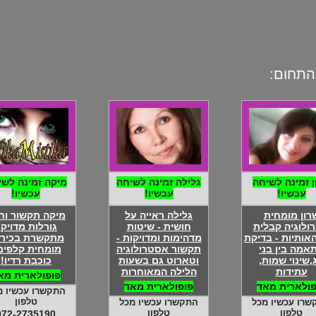
התחום:
ן זמינה לשיחה
גלילה זמינה לשיחה
מיקה זמינה לשי
עכשיו!
עכשיו!
עכשיו!
רון מומחית
גלילה ראייה על
מיקה תקשור וחי
רולוגיה קבלית
חושית - שיטות
גורלות מדויק 
האותיות - בדיקת
מדהימות ומדויקות -
מתקשרת בכירה
אמה בין בני
תקשור אסטרולוגיה
מומחית קלפים 
ג,שינוי שמות,
וטארוט גם בשעות
כוכבת רדיו!
עתידות
הלילה המאוחרות
פופולארית מא
פולארית מאד
פופולארית מאד
התקשרו עכשיו מ
טלפון
שרו עכשיו מכל
התקשרו עכשיו מכל
טלפון
טלפון
072-2735190