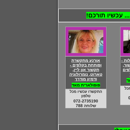
. עכשיו תורכם!
ות -
אורנע מתקשרת
ור,
ופותחת בקלפים -
פים
תקשור און ליין,
טארוט, נומרולוגיה
ודמיון מודרך
ד
פופולארית מאד
כל
התקשרו עכשיו מכל
טלפון
072-2735190
שלוחה 788